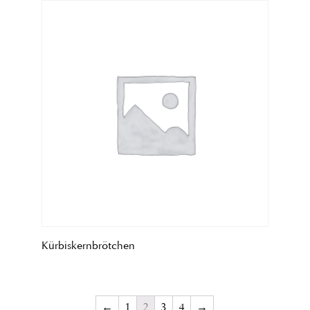
Kürbiskernbrötchen
←
1
2
3
4
→